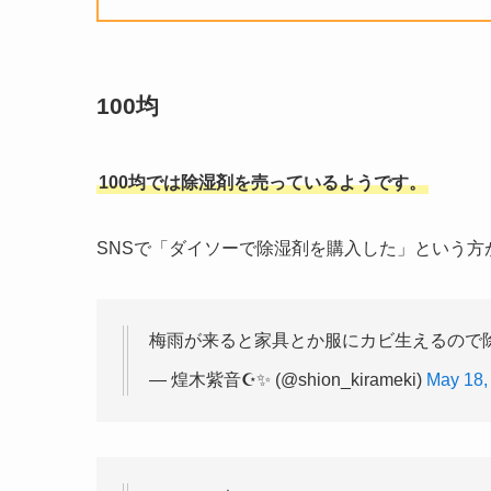
100均
100均では除湿剤を売っているようです。
SNSで「ダイソーで除湿剤を購入した」という方
梅雨が来ると家具とか服にカビ生えるので除
— 煌木紫音☪️✨ (@shion_kirameki)
May 18,