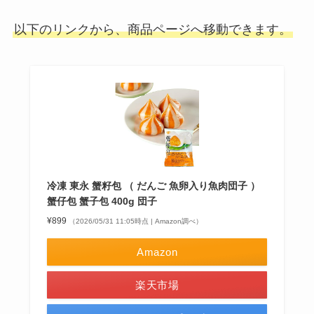
以下のリンクから、商品ページへ移動できます。
冷凍 東永 蟹籽包 （ だんご 魚卵入り魚肉団子 ）
蟹仔包 蟹子包 400g 団子
¥899
（2026/05/31 11:05時点 | Amazon調べ）
Amazon
楽天市場