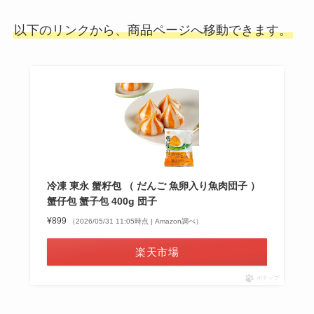
以下のリンクから、商品ページへ移動できます。
冷凍 東永 蟹籽包 （ だんご 魚卵入り魚肉団子 ）
蟹仔包 蟹子包 400g 団子
¥899
（2026/05/31 11:05時点 | Amazon調べ）
楽天市場
ポチップ